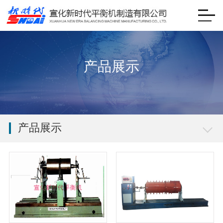
产品展示
产品展示